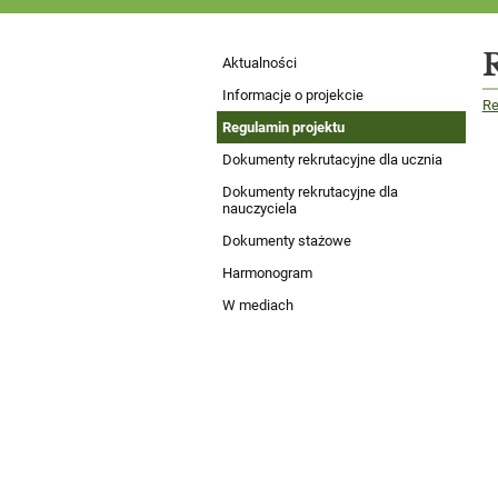
„Zespół
Aktualności
Szkół
Informacje o projekcie
Re
Regulamin projektu
Drzewnych
Dokumenty rekrutacyjne dla ucznia
i
Dokumenty rekrutacyjne dla
nauczyciela
Ochrony
Dokumenty stażowe
Środowiska
Harmonogram
w
W mediach
Radomsku
stawia
na
kształcenie