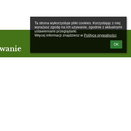
Ta strona wykorzystuje pliki cookies. Korzystając z niej 
wyrażasz zgodę na ich używanie, zgodnie z aktualnymi 
ustawieniami przeglądarki.

Więcej informacji znajdziesz w 
Polityce prywatności
.
OK
wanie
kownika:
m loginu lub hasła