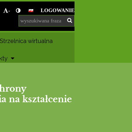
LOGOWANIE
-
Strzelnica wirtualna
kty
chrony
 na kształcenie