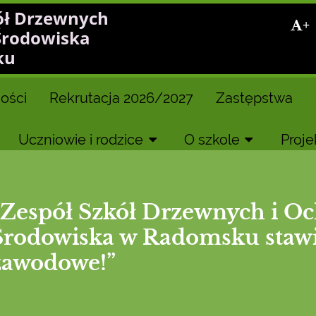
ół Drzewnych
+
Środowiska
ku
ości
Rekrutacja 2026/2027
Zastępstwa
Uczniowie i rodzice
O szkole
Proje
„Zespół Szkół Drzewnych i O
Środowiska w Radomsku stawia
zawodowe!”