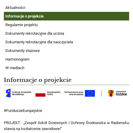
„Zespół
Aktualności
Szkół
Informacje o projekcie
Drzewnych
Regulamin projektu
i
Dokumenty rekrutacyjne dla ucznia
Ochrony
Dokumenty rekrutacyjne dla nauczyciela
Środowiska
w
Dokumenty stażowe
Radomsku
Harmonogram
stawia
W mediach
na
Informacje o projekcie
kształcenie
zawodowe!”
#FunduszeEuropejskie
PROJEKT: „Zespół Szkół Drzewnych i Ochrony Środowiska w Radomsku
stawia na kształcenie zawodowe!”