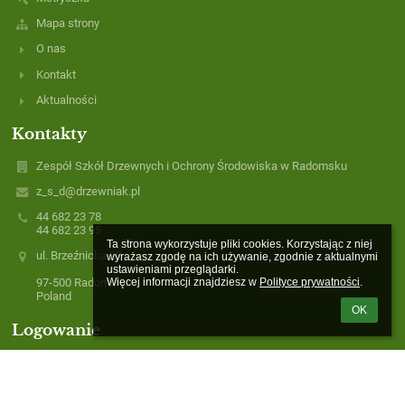
Mapa strony
O nas
Kontakt
Aktualności
Kontakty
Zespół Szkół Drzewnych i Ochrony Środowiska w Radomsku
z_s_d@drzewniak.pl
44 682 23 78
44 682 23 95
Ta strona wykorzystuje pliki cookies. Korzystając z niej 
ul. Brzeźnicka 22
wyrażasz zgodę na ich używanie, zgodnie z aktualnymi 
ustawieniami przeglądarki.

Więcej informacji znajdziesz w 
Polityce prywatności
.
97-500 Radomsko
Poland
OK
Logowanie
Nazwa użytkownika: