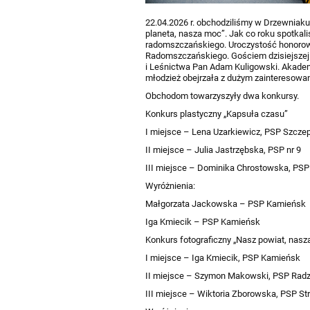
22.04.2026 r. obchodziliśmy w Drzewnia
planeta, nasza moc”. Jak co roku spotkal
radomszczańskiego. Uroczystość honorow
Radomszczańskiego. Gościem dzisiejszej 
i Leśnictwa Pan Adam Kuligowski. Akademia
młodzież obejrzała z dużym zainteresowa
Obchodom towarzyszyły dwa konkursy.
Konkurs plastyczny „Kapsuła czasu”
I miejsce – Lena Uzarkiewicz, PSP Szcze
II miejsce – Julia Jastrzębska, PSP nr 9
III miejsce – Dominika Chrostowska, PSP 
Wyróżnienia:
Małgorzata Jackowska – PSP Kamieńsk
Iga Kmiecik – PSP Kamieńsk
Konkurs fotograficzny „Nasz powiat, nas
I miejsce – Iga Kmiecik, PSP Kamieńsk
II miejsce – Szymon Makowski, PSP Radz
III miejsce – Wiktoria Zborowska, PSP St