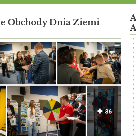
A
e Obchody Dnia Ziemi
A
36