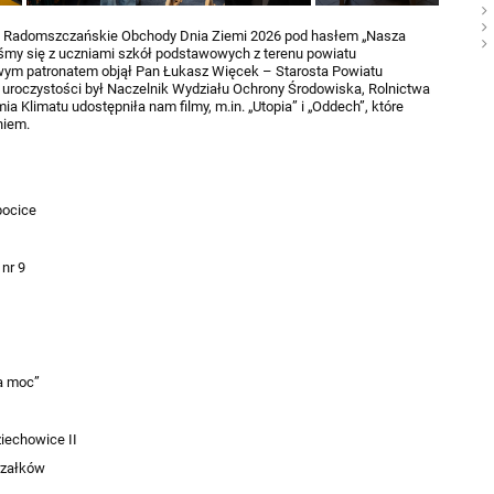
ku Radomszczańskie Obchody Dnia Ziemi 2026 pod hasłem „Nasza
iśmy się z uczniami szkół podstawowych z terenu powiatu
ym patronatem objął Pan Łukasz Więcek – Starosta Powiatu
uroczystości był Naczelnik Wydziału Ochrony Środowiska, Rolnictwa
 Klimatu udostępniła nam filmy, m.in. „Utopia” i „Oddech”, które
niem.
pocice
nr 9
za moc”
iechowice II
rzałków