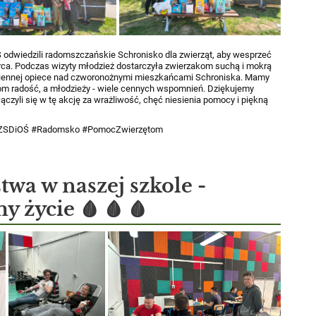
odwiedzili radomszczańskie Schronisko dla zwierząt, aby wesprzeć
rca. Podczas wizyty młodzież dostarczyła zwierzakom suchą i mokrą
iennej opiece nad czworonożnymi mieszkańcami Schroniska.
Mamy
akom radość, a młodzieży - wiele cennych wspomnień.
Dziękujemy
czyli się w tę akcję za wrażliwość, chęć niesienia pomocy i piękną
 #ZSDiOŚ #Radomsko #PomocZwierzętom
wa w naszej szkole -
 życie 🩸 🩸 🩸