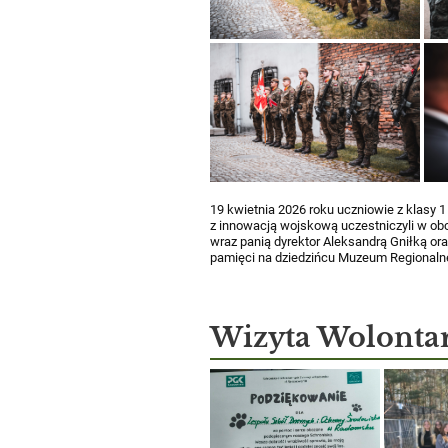
19 kwietnia 2026 roku uczniowie z klasy 
z innowacją wojskową uczestniczyli w obc
wraz panią dyrektor Aleksandrą Gniłką or
pamięci na dziedzińcu Muzeum Regional
Wizyta Wolontar