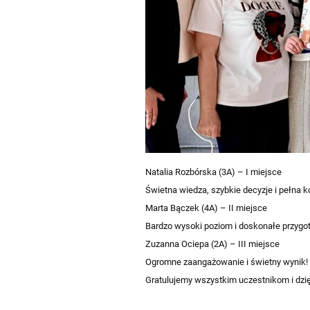
Natalia Rozbórska (3A) – I miejsce
Świetna wiedza, szybkie decyzje i pełna ko
Marta Bączek (4A) – II miejsce
Bardzo wysoki poziom i doskonałe przygo
Zuzanna Ociepa (2A) – III miejsce
Ogromne zaangażowanie i świetny wynik!
Gratulujemy wszystkim uczestnikom i dzię