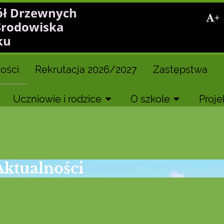
ół Drzewnych
+
Środowiska
ku
ości
Rekrutacja 2026/2027
Zastępstwa
Uczniowie i rodzice
O szkole
Proje
Aktualności