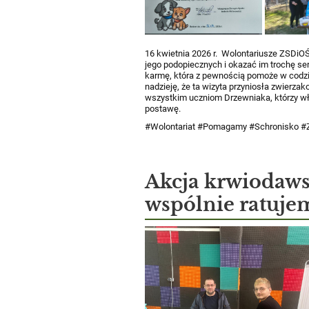
16 kwietnia 2026 r. ​​​​​​​
Wolontariusze ZSDiOŚ 
jego podopiecznych i okazać im trochę se
karmę, która z pewnością pomoże w codz
nadzieję, że ta wizyta przyniosła zwierz
wszystkim uczniom Drzewniaka, którzy włą
postawę.
#Wolontariat #Pomagamy #Schronisko
Akcja krwiodawst
wspólnie ratujemy