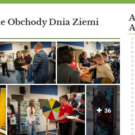
A
e Obchody Dnia Ziemi
A
36