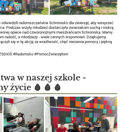
odwiedzili radomszczańskie Schronisko dla zwierząt, aby wesprzeć
rca. Podczas wizyty młodzież dostarczyła zwierzakom suchą i mokrą
iennej opiece nad czworonożnymi mieszkańcami Schroniska.
Mamy
akom radość, a młodzieży - wiele cennych wspomnień.
Dziękujemy
czyli się w tę akcję za wrażliwość, chęć niesienia pomocy i piękną
 #ZSDiOŚ #Radomsko #PomocZwierzętom
wa w naszej szkole -
 życie 🩸 🩸 🩸