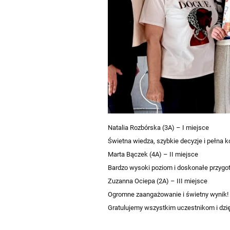
Natalia Rozbórska (3A) – I miejsce
Świetna wiedza, szybkie decyzje i pełna ko
Marta Bączek (4A) – II miejsce
Bardzo wysoki poziom i doskonałe przygo
Zuzanna Ociepa (2A) – III miejsce
Ogromne zaangażowanie i świetny wynik!
Gratulujemy wszystkim uczestnikom i dzię