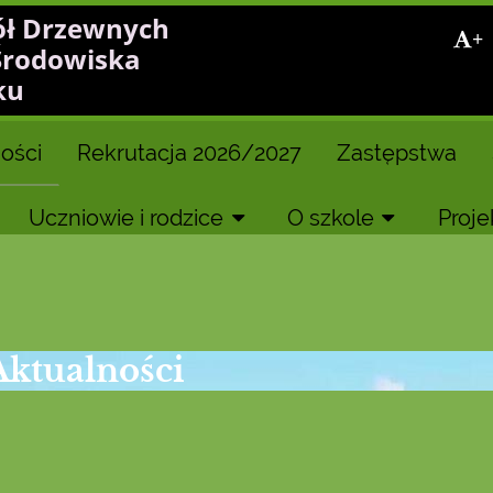
ół Drzewnych
+
Środowiska
ku
ości
Rekrutacja 2026/2027
Zastępstwa
Uczniowie i rodzice
O szkole
Proje
Aktualności