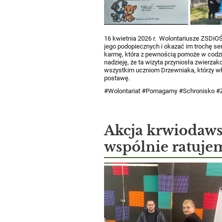
16 kwietnia 2026 r. ​​​​​​​
Wolontariusze ZSDiOŚ 
jego podopiecznych i okazać im trochę se
karmę, która z pewnością pomoże w codz
nadzieję, że ta wizyta przyniosła zwierz
wszystkim uczniom Drzewniaka, którzy włą
postawę.
#Wolontariat #Pomagamy #Schronisko
Akcja krwiodawst
wspólnie ratujemy