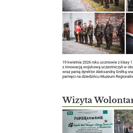
19 kwietnia 2026 roku uczniowie z klasy 
z innowacją wojskową uczestniczyli w obc
wraz panią dyrektor Aleksandrą Gniłką or
pamięci na dziedzińcu Muzeum Regional
Wizyta Wolontar