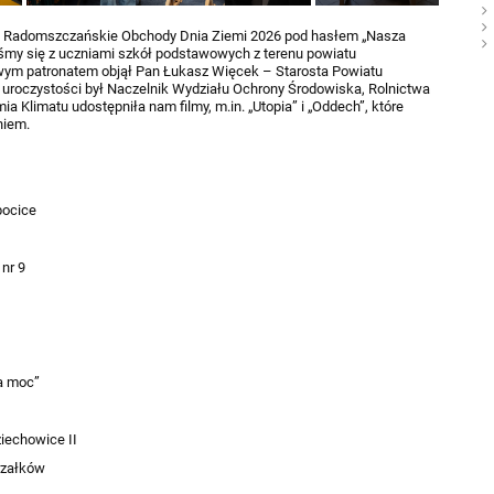
ku Radomszczańskie Obchody Dnia Ziemi 2026 pod hasłem „Nasza
iśmy się z uczniami szkół podstawowych z terenu powiatu
ym patronatem objął Pan Łukasz Więcek – Starosta Powiatu
uroczystości był Naczelnik Wydziału Ochrony Środowiska, Rolnictwa
 Klimatu udostępniła nam filmy, m.in. „Utopia” i „Oddech”, które
niem.
pocice
nr 9
za moc”
iechowice II
rzałków