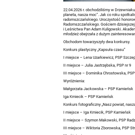
22.04.2026 r. obchodziliśmy w Drzewnia
planeta, nasza moc”. Jak co roku spotkal
radomszczańskiego. Uroczystość honorow
Radomszczańskiego. Gościem dzisiejszej 
i Leśnictwa Pan Adam Kuligowski. Akademia
młodzież obejrzała z dużym zainteresowa
Obchodom towarzyszyły dwa konkursy.
Konkurs plastyczny „Kapsuła czasu”
I miejsce – Lena Uzarkiewicz, PSP Szcze
II miejsce – Julia Jastrzębska, PSP nr 9
III miejsce – Dominika Chrostowska, PSP 
Wyróżnienia:
Małgorzata Jackowska – PSP Kamieńsk
Iga Kmiecik – PSP Kamieńsk
Konkurs fotograficzny „Nasz powiat, nas
I miejsce – Iga Kmiecik, PSP Kamieńsk
II miejsce – Szymon Makowski, PSP Radz
III miejsce – Wiktoria Zborowska, PSP St