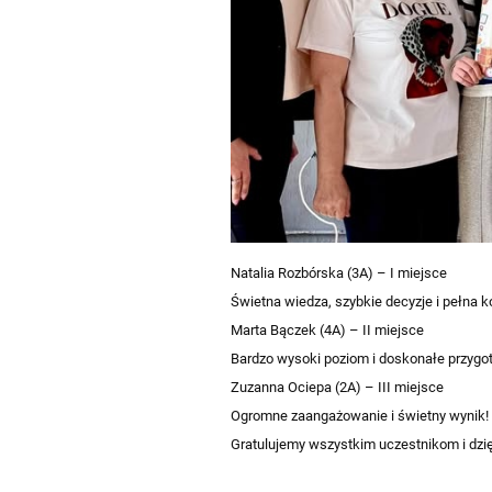
Natalia Rozbórska (3A) – I miejsce
Świetna wiedza, szybkie decyzje i pełna ko
Marta Bączek (4A) – II miejsce
Bardzo wysoki poziom i doskonałe przygo
Zuzanna Ociepa (2A) – III miejsce
Ogromne zaangażowanie i świetny wynik!
Gratulujemy wszystkim uczestnikom i dzię