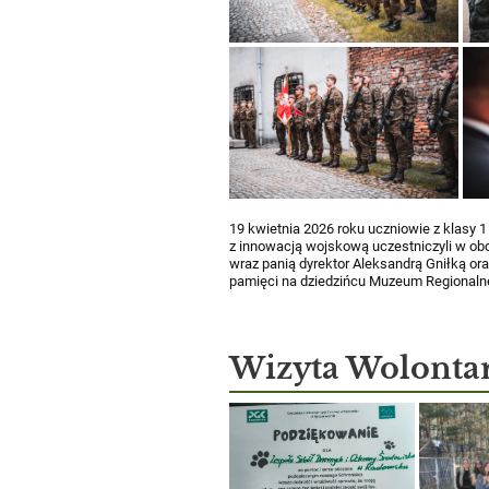
19 kwietnia 2026 roku uczniowie z klasy 
z innowacją wojskową uczestniczyli w obc
wraz panią dyrektor Aleksandrą Gniłką or
pamięci na dziedzińcu Muzeum Regional
Wizyta Wolontar