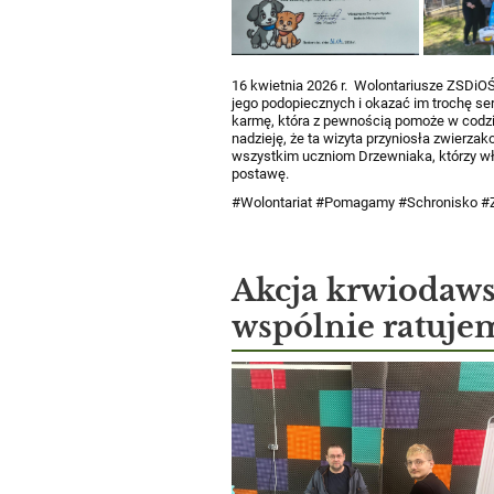
16 kwietnia 2026 r. ​​​​​​​
Wolontariusze ZSDiOŚ 
jego podopiecznych i okazać im trochę se
karmę, która z pewnością pomoże w codz
nadzieję, że ta wizyta przyniosła zwierz
wszystkim uczniom Drzewniaka, którzy włą
postawę.
#Wolontariat #Pomagamy #Schronisko
Akcja krwiodawst
wspólnie ratujemy