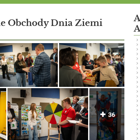
A
e Obchody Dnia Ziemi
A
36