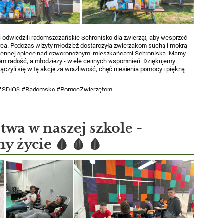
odwiedzili radomszczańskie Schronisko dla zwierząt, aby wesprzeć
rca. Podczas wizyty młodzież dostarczyła zwierzakom suchą i mokrą
iennej opiece nad czworonożnymi mieszkańcami Schroniska.
Mamy
akom radość, a młodzieży - wiele cennych wspomnień.
Dziękujemy
czyli się w tę akcję za wrażliwość, chęć niesienia pomocy i piękną
 #ZSDiOŚ #Radomsko #PomocZwierzętom
wa w naszej szkole -
 życie 🩸 🩸 🩸