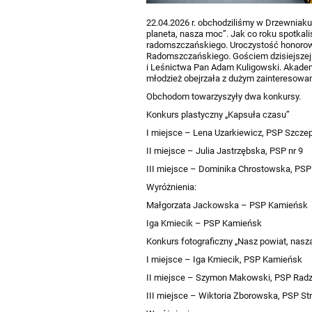
22.04.2026 r. obchodziliśmy w Drzewnia
planeta, nasza moc”. Jak co roku spotkal
radomszczańskiego. Uroczystość honorow
Radomszczańskiego. Gościem dzisiejszej 
i Leśnictwa Pan Adam Kuligowski. Akademia
młodzież obejrzała z dużym zainteresowa
Obchodom towarzyszyły dwa konkursy.
Konkurs plastyczny „Kapsuła czasu”
I miejsce – Lena Uzarkiewicz, PSP Szcze
II miejsce – Julia Jastrzębska, PSP nr 9
III miejsce – Dominika Chrostowska, PSP 
Wyróżnienia:
Małgorzata Jackowska – PSP Kamieńsk
Iga Kmiecik – PSP Kamieńsk
Konkurs fotograficzny „Nasz powiat, nas
I miejsce – Iga Kmiecik, PSP Kamieńsk
II miejsce – Szymon Makowski, PSP Radz
III miejsce – Wiktoria Zborowska, PSP St