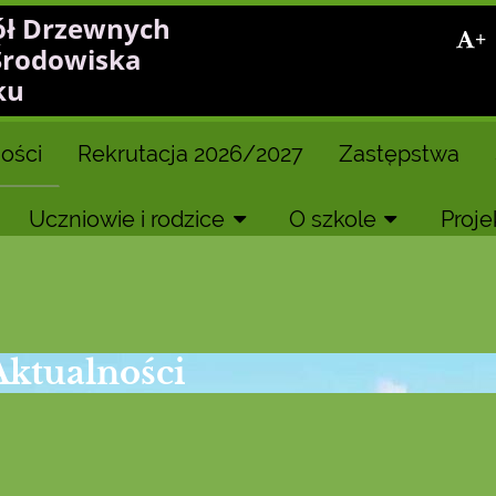
ół Drzewnych
+
Środowiska
ku
ości
Rekrutacja 2026/2027
Zastępstwa
Uczniowie i rodzice
O szkole
Proje
Aktualności