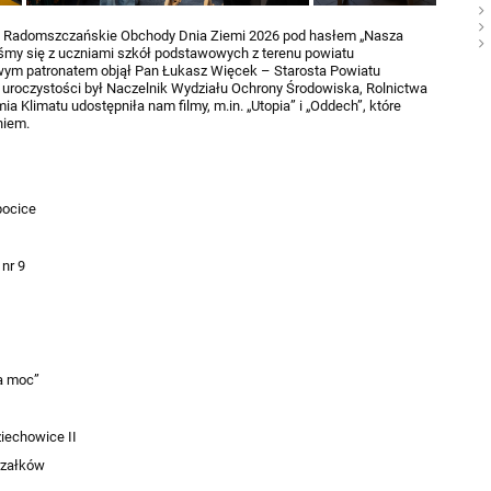
ku Radomszczańskie Obchody Dnia Ziemi 2026 pod hasłem „Nasza
iśmy się z uczniami szkół podstawowych z terenu powiatu
ym patronatem objął Pan Łukasz Więcek – Starosta Powiatu
uroczystości był Naczelnik Wydziału Ochrony Środowiska, Rolnictwa
 Klimatu udostępniła nam filmy, m.in. „Utopia” i „Oddech”, które
niem.
pocice
nr 9
za moc”
iechowice II
rzałków