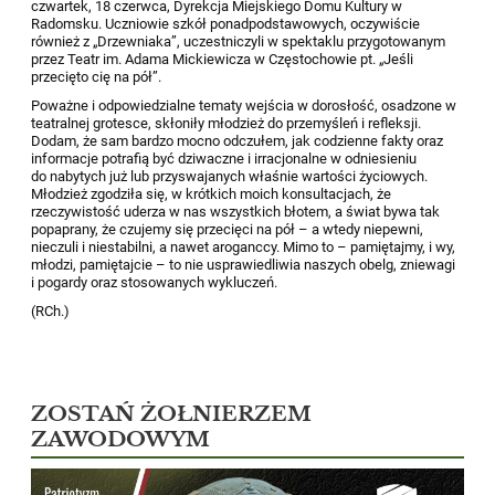
czwartek, 18 czerwca, Dyrekcja Miejskiego Domu Kultury w
Radomsku. Uczniowie szkół ponadpodstawowych, oczywiście
również z „Drzewniaka”, uczestniczyli w spektaklu przygotowanym
przez Teatr im. Adama Mickiewicza w Częstochowie pt. „Jeśli
przecięto cię na pół”.
Poważne i odpowiedzialne tematy wejścia w dorosłość, osadzone w
teatralnej grotesce, skłoniły młodzież do przemyśleń i refleksji.
Dodam, że sam bardzo mocno odczułem, jak codzienne fakty oraz
informacje potrafią być dziwaczne i irracjonalne w odniesieniu
do nabytych już lub przyswajanych właśnie wartości życiowych.
Młodzież zgodziła się, w krótkich moich konsultacjach, że
rzeczywistość uderza w nas wszystkich błotem, a świat bywa tak
popaprany, że czujemy się przecięci na pół – a wtedy niepewni,
nieczuli i niestabilni, a nawet aroganccy. Mimo to – pamiętajmy, i wy,
młodzi, pamiętajcie – to nie usprawiedliwia naszych obelg, zniewagi
i pogardy oraz stosowanych wykluczeń.
(RCh.)
ZOSTAŃ ŻOŁNIERZEM
ZAWODOWYM