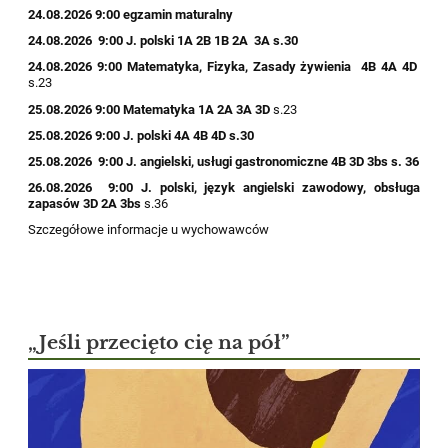
24.08.2026 9:00 egzamin maturalny
24.08.2026
9:00
J. polski 1A 2B
1B
2A
3A s.30
24.08.2026
9:00
Matematyka, Fizyka,
Zasady żywienia
4B
4A
4D
s.23
25.08.2026
9:00
Matematyka
1A
2A
3A
3D
s.23
25.08.2026 9:00
J. polski
4A
4B
4D s.30
25.08.2026 9:00
J. angielski, usługi gastronomiczne
4B
3D
3bs s. 36
26.08.2026
9:00 J. polski, język angielski zawodowy, obsługa
zapasów
3D
2A
3bs
s.36
​Szczegółowe informacje u wychowawców
„Jeśli przecięto cię na pół”