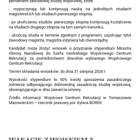
pełnieniem zawodowej służby wojskowej, które:
- rozpoczynają lub kontynuują naukę na jednolitych studiach
magisterskich lub studiach pierwszego stopnia,
- po ukończeniu studiów pierwszego stopnia kontynuują kształcenie
na studiach drugiego stopnia na tym samym kierunku,
- ukończą studia w terminie zgodnym z programem, uzyskując tytuł
zawodowy magistra, magistra inżyniera lub równorzędny.
Kandydat może złożyć wniosek o przyznanie stypendium Ministra
Obrony Narodowej do Szefa Centralnego Wojskowego Centrum
Rekrutacji za pośrednictwem dowolnie wybranego Wojskowego
Centrum Rekrutacji.
Termin składania wniosków: do dnia 31 sierpnia 2026 r.
Wysokość stypendium to 50% kwoty uposażenia zasadniczego
żołnierza odbywającego dobrowolną zasadniczą służbę wojskową,
obowiązującego w dniu zawarcia umowy.
Źródło informacji: Wojskowe Centrum Rekrutacji w Tomaszowie
Mazowieckim – rzecznik prasowy por. Sylwia BOREK.