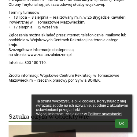
Obrony Terytorialnej, jak i zawodowej służby wojskowej.
Terminy turnusów:
• 13 lipca – 8 sierpnia – realizowany m.in. w 25 Brygadzie Kawalerii
Powietrznej w Tomaszowie Mazowieckim,
• 17 sierpnia – 12 września
Zgłoszenia można składać przez internet, telefonicznie, mailowo lub
osobiście w Wojskowych Centrach Rekrutacji na terenie całego
kraju.
Szczegółowe informacje dostępne są
na stronie: www.zostanzolnierzem.pl
Infolinia: 800 180 110.
Źródło informacji: Wojskowe Centrum Rekrutacji w Tomaszowie
Mazowieckim – rzecznik prasowy por. Sylwia BOREK.
Ta strona wykorzystuje pliki cookies. Korzystając z niej 
wyrażasz zgodę na ich używanie, zgodnie z aktualnymi 
ustawieniami przeglądarki.

Więcej informacji znajdziesz w 
Polityce prywatności
.
Sztuka ożyła w obiektywie!
OK