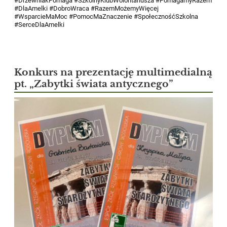
#DrzewniakPomaga #SzkolnyKlubWolontariusza #PomagamyRazem
#DlaAmelki #DobroWraca #RazemMożemyWięcej
#WsparcieMaMoc #PomocMaZnaczenie #SpołecznośćSzkolna
#SerceDlaAmelki
Konkurs na prezentację multimedialną
pt. „Zabytki świata antycznego”