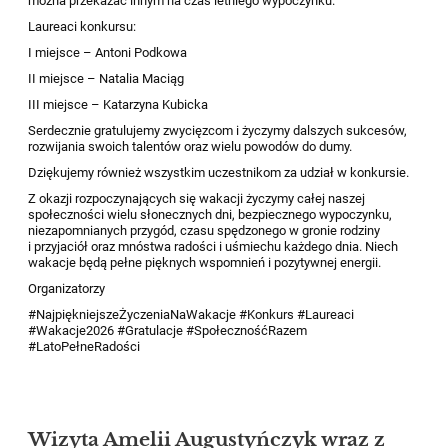
można przekazać innym na czas letniego wypoczynku.
Laureaci konkursu:
I miejsce – Antoni Podkowa
II miejsce – Natalia Maciąg
III miejsce – Katarzyna Kubicka
Serdecznie gratulujemy zwycięzcom i życzymy dalszych sukcesów,
rozwijania swoich talentów oraz wielu powodów do dumy.
Dziękujemy również wszystkim uczestnikom za udział w konkursie.
Z okazji rozpoczynających się wakacji życzymy całej naszej
społeczności wielu słonecznych dni, bezpiecznego wypoczynku,
niezapomnianych przygód, czasu spędzonego w gronie rodziny
i przyjaciół oraz mnóstwa radości i uśmiechu każdego dnia. Niech
wakacje będą pełne pięknych wspomnień i pozytywnej energii.
Organizatorzy
#NajpiękniejszeŻyczeniaNaWakacje #Konkurs #Laureaci
#Wakacje2026 #Gratulacje #SpołecznośćRazem
#LatoPełneRadości
Wizyta Amelii Augustyńczyk wraz z