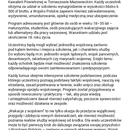
Kawalerii Powietrznej w Tomaszowie Mazowieckim. Każdy uczestnik
otrzyma za udział w szkoleniu wynagrodzenie w wysokości blisko 6
500 zł brutto, a Wojsko Polskie zapewni również zakwaterowanie,
wyżywienie, umundurowanie, opiekę medyczną oraz ubezpieczenie.
Program adresowany jest głównie do osób w wieku 18–35 lat –
maturzystów, studentów, osób poszukujących wakacyjnego zajęcia
lub alternatywy dla pracy sezonowej. Warunkiem udziału jest
ukończenie 18. roku życia.
Uczestnicy będą mogli wybrać jednostkę wojskową zarówno
pod kątem terminu i miejsca szkolenia, jak i charakteru służby.
Do wyboru będą m.in. jednostki wojsk lądowych, wojsk pancernych,
desantowych, rakietowych czy marynarki wojennej. Dzięki temu
każdy ochotnik będzie miał możliwość znalezienia szkolenia
odpowiadającego swoim zainteresowaniom i predyspozycjom.
Każdy turnus obejmie intensywne szkolenie podstawowe, podczas
którego uczestnicy poznają podstawy taktyki wojskowej, nauczą się
strzelania, zasad przetrwania w terenie, walki wręcz oraz obsługi
wybranego sprzętu wojskowego. Program został przygotowany w
sposób nowoczesny i praktyczny – tak, aby poza wiedzą
i umiejętnościami dawał również satysfakcję, poczucie sprawczości
oraz możliwość działania w zespole.
„Wakacje z wojskiem” to nie tylko okazja do przeżycia wyjątkowej
przygody i zdobycia nowych doświadczeń, ale również możliwość
poznania realiów służby wojskowej od środka. Dla wielu uczestników
może to być pierwszy krok do dalszego związania swojej przyszłości
z Wojskiem Polskim – zarówno w ramach aktywnej rezerwy, Wojsk