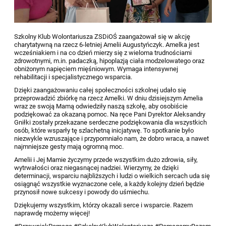
Szkolny Klub Wolontariusza ZSDiOŚ zaangażował się w akcję
charytatywną na rzecz 6-letniej Amelii Augustyńczyk. Amelka jest
wcześniakiem i na co dzień mierzy się z wieloma trudnościami
zdrowotnymi, m.in. padaczką, hipoplazją ciała modzelowatego oraz
obniżonym napięciem mięśniowym. Wymaga intensywnej
rehabilitacji i specjalistycznego wsparcia.
Dzięki zaangażowaniu całej społeczności szkolnej udało się
przeprowadzić zbiórkę na rzecz Amelki. W dniu dzisiejszym Amelia
wraz ze swoją Mamą odwiedziły naszą szkołę, aby osobiście
podziękować za okazaną pomoc. Na ręce Pani Dyrektor Aleksandry
Gniłki zostały przekazane serdeczne podziękowania dla wszystkich
osób, które wsparły tę szlachetną inicjatywę. To spotkanie było
niezwykle wzruszające i przypomniało nam, że dobro wraca, a nawet
najmniejsze gesty mają ogromną moc.
Amelii i Jej Mamie życzymy przede wszystkim dużo zdrowia, siły,
wytrwałości oraz niegasnącej nadziei. Wierzymy, że dzięki
determinacji, wsparciu najbliższych i ludzi o wielkich sercach uda się
osiągnąć wszystkie wyznaczone cele, a każdy kolejny dzień będzie
przynosił nowe sukcesy i powody do uśmiechu.
Dziękujemy wszystkim, którzy okazali serce i wsparcie. Razem
naprawdę możemy więcej!