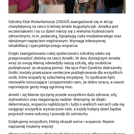
Szkolny Klub Wolontariusza ZSDiOŚ zaangażował się w akcję
charytatywną na rzecz 6-letniej Amelii Augustyńczyk. Amelka jest
wcześniakiem i na co dzień mierzy się z wieloma trudnościami
zdrowotnymi, m.in. padaczką, hipoplazją ciała modzelowatego oraz
obniżonym napięciem mięśniowym. Wymaga intensywnej
rehabilitacji i specjalistycznego wsparcia.
Dzięki zaangażowaniu całej społeczności szkolnej udało się
przeprowadzić zbiórkę na rzecz Amelki. W dniu dzisiejszym Amelia
wraz ze swoją Mamą odwiedziły naszą szkołę, aby osobiście
podziękować za okazaną pomoc. Na ręce Pani Dyrektor Aleksandry
Gniłki zostały przekazane serdeczne podziękowania dla wszystkich
osób, które wsparły tę szlachetną inicjatywę. To spotkanie było
niezwykle wzruszające i przypomniało nam, że dobro wraca, a nawet
najmniejsze gesty mają ogromną moc.
Amelii i Jej Mamie życzymy przede wszystkim dużo zdrowia, siły,
wytrwałości oraz niegasnącej nadziei. Wierzymy, że dzięki
determinacji, wsparciu najbliższych i ludzi o wielkich sercach uda się
osiągnąć wszystkie wyznaczone cele, a każdy kolejny dzień będzie
przynosił nowe sukcesy i powody do uśmiechu.
Dziękujemy wszystkim, którzy okazali serce i wsparcie. Razem
naprawdę możemy więcej!