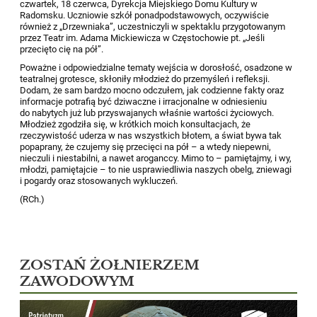
czwartek, 18 czerwca, Dyrekcja Miejskiego Domu Kultury w
Radomsku. Uczniowie szkół ponadpodstawowych, oczywiście
również z „Drzewniaka”, uczestniczyli w spektaklu przygotowanym
przez Teatr im. Adama Mickiewicza w Częstochowie pt. „Jeśli
przecięto cię na pół”.
Poważne i odpowiedzialne tematy wejścia w dorosłość, osadzone w
teatralnej grotesce, skłoniły młodzież do przemyśleń i refleksji.
Dodam, że sam bardzo mocno odczułem, jak codzienne fakty oraz
informacje potrafią być dziwaczne i irracjonalne w odniesieniu
do nabytych już lub przyswajanych właśnie wartości życiowych.
Młodzież zgodziła się, w krótkich moich konsultacjach, że
rzeczywistość uderza w nas wszystkich błotem, a świat bywa tak
popaprany, że czujemy się przecięci na pół – a wtedy niepewni,
nieczuli i niestabilni, a nawet aroganccy. Mimo to – pamiętajmy, i wy,
młodzi, pamiętajcie – to nie usprawiedliwia naszych obelg, zniewagi
i pogardy oraz stosowanych wykluczeń.
(RCh.)
ZOSTAŃ ŻOŁNIERZEM
ZAWODOWYM