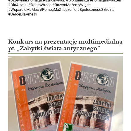
#DrzewniakPomaga #SzkolnyKlubWolontariusza #PomagamyRazem
#DlaAmelki #DobroWraca #RazemMożemyWięcej
#WsparcieMaMoc #PomocMaZnaczenie #SpołecznośćSzkolna
#SerceDlaAmelki
Konkurs na prezentację multimedialną
pt. „Zabytki świata antycznego”