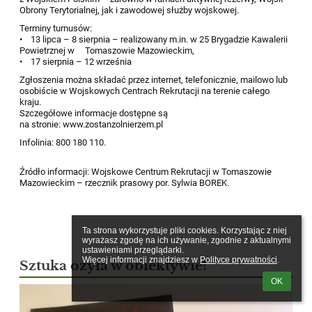
Obrony Terytorialnej, jak i zawodowej służby wojskowej.
Terminy turnusów:
• 13 lipca – 8 sierpnia – realizowany m.in. w 25 Brygadzie Kawalerii
Powietrznej w Tomaszowie Mazowieckim,
• 17 sierpnia – 12 września
Zgłoszenia można składać przez internet, telefonicznie, mailowo lub
osobiście w Wojskowych Centrach Rekrutacji na terenie całego
kraju.
Szczegółowe informacje dostępne są
na stronie: www.zostanzolnierzem.pl
Infolinia: 800 180 110.
Źródło informacji: Wojskowe Centrum Rekrutacji w Tomaszowie
Mazowieckim – rzecznik prasowy por. Sylwia BOREK.
Ta strona wykorzystuje pliki cookies. Korzystając z niej 
wyrażasz zgodę na ich używanie, zgodnie z aktualnymi 
ustawieniami przeglądarki.

Więcej informacji znajdziesz w 
Polityce prywatności
.
Sztuka ożyła w obiektywie!
OK