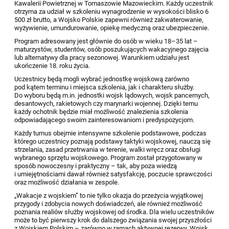
Kawalerii Powietrznej w Tomaszowie Mazowieckim. Każdy uczestnik
otrzyma za udział w szkoleniu wynagrodzenie w wysokości blisko 6
500 zł brutto, a Wojsko Polskie zapewni również zakwaterowanie,
wyżywienie, umundurowanie, opiekę medyczną oraz ubezpieczenie.
Program adresowany jest głównie do osób w wieku 18–35 lat –
maturzystów, studentów, osób poszukujących wakacyjnego zajęcia
lub alternatywy dla pracy sezonowej. Warunkiem udziału jest
ukończenie 18. roku życia.
Uczestnicy będą mogli wybrać jednostkę wojskową zarówno
pod kątem terminu i miejsca szkolenia, jak i charakteru służby.
Do wyboru będą m.in. jednostki wojsk lądowych, wojsk pancernych,
desantowych, rakietowych czy marynarki wojennej. Dzięki temu
każdy ochotnik będzie miał możliwość znalezienia szkolenia
odpowiadającego swoim zainteresowaniom i predyspozycjom.
Każdy turnus obejmie intensywne szkolenie podstawowe, podczas
którego uczestnicy poznają podstawy taktyki wojskowej, nauczą się
strzelania, zasad przetrwania w terenie, walki wręcz oraz obsługi
wybranego sprzętu wojskowego. Program został przygotowany w
sposób nowoczesny i praktyczny – tak, aby poza wiedzą
i umiejętnościami dawał również satysfakcję, poczucie sprawczości
oraz możliwość działania w zespole.
„Wakacje z wojskiem” to nie tylko okazja do przeżycia wyjątkowej
przygody i zdobycia nowych doświadczeń, ale również możliwość
poznania realiów służby wojskowej od środka. Dla wielu uczestników
może to być pierwszy krok do dalszego związania swojej przyszłości
z Wojskiem Polskim – zarówno w ramach aktywnej rezerwy, Wojsk