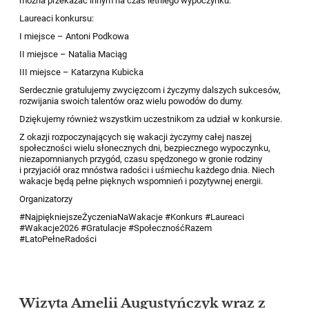
można przekazać innym na czas letniego wypoczynku.
Laureaci konkursu:
I miejsce – Antoni Podkowa
II miejsce – Natalia Maciąg
III miejsce – Katarzyna Kubicka
Serdecznie gratulujemy zwycięzcom i życzymy dalszych sukcesów,
rozwijania swoich talentów oraz wielu powodów do dumy.
Dziękujemy również wszystkim uczestnikom za udział w konkursie.
Z okazji rozpoczynających się wakacji życzymy całej naszej
społeczności wielu słonecznych dni, bezpiecznego wypoczynku,
niezapomnianych przygód, czasu spędzonego w gronie rodziny
i przyjaciół oraz mnóstwa radości i uśmiechu każdego dnia. Niech
wakacje będą pełne pięknych wspomnień i pozytywnej energii.
Organizatorzy
#NajpiękniejszeŻyczeniaNaWakacje #Konkurs #Laureaci
#Wakacje2026 #Gratulacje #SpołecznośćRazem
#LatoPełneRadości
Wizyta Amelii Augustyńczyk wraz z