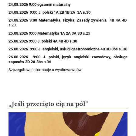
24.08.2026 9:00 egzamin maturalny
24.08.2026
9:00
J. polski 1A 2B
1B
2A
3A s.30
24.08.2026
9:00
Matematyka, Fizyka,
Zasady żywienia
4B
4A
4D
s.23
25.08.2026
9:00
Matematyka
1A
2A
3A
3D
s.23
25.08.2026 9:00
J. polski
4A
4B
4D s.30
25.08.2026 9:00
J. angielski, usługi gastronomiczne
4B
3D
3bs s. 36
26.08.2026
9:00 J. polski, język angielski zawodowy, obsługa
zapasów
3D
2A
3bs
s.36
​Szczegółowe informacje u wychowawców
„Jeśli przecięto cię na pół”