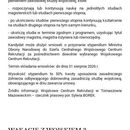
pełnieniem zawodowej służby wojskowej, które:
- rozpoczynają lub kontynuują naukę na jednolitych studiach
magisterskich lub studiach pierwszego stopnia,
- po ukończeniu studiów pierwszego stopnia kontynuują kształcenie
na studiach drugiego stopnia na tym samym kierunku,
- ukończą studia w terminie zgodnym z programem, uzyskując tytuł
zawodowy magistra, magistra inżyniera lub równorzędny.
Kandydat może złożyć wniosek o przyznanie stypendium Ministra
Obrony Narodowej do Szefa Centralnego Wojskowego Centrum
Rekrutacji za pośrednictwem dowolnie wybranego Wojskowego
Centrum Rekrutacji.
Termin składania wniosków: do dnia 31 sierpnia 2026 r.
Wysokość stypendium to 50% kwoty uposażenia zasadniczego
żołnierza odbywającego dobrowolną zasadniczą służbę wojskową,
obowiązującego w dniu zawarcia umowy.
Źródło informacji: Wojskowe Centrum Rekrutacji w Tomaszowie
Mazowieckim – rzecznik prasowy por. Sylwia BOREK.