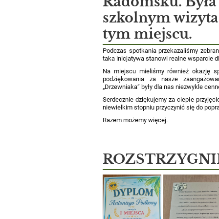
Radomsku. Była 
szkolnym wizyta
tym miejscu.
Podczas spotkania przekazaliśmy zebran
taka inicjatywa stanowi realne wsparcie 
Na miejscu mieliśmy również okazję s
podziękowania za nasze zaangażowa
„Drzewniaka” były dla nas niezwykle cenn
Serdecznie dziękujemy za ciepłe przyjęc
niewielkim stopniu przyczynić się do pop
Razem możemy więcej.
ROZSTRZYGNI