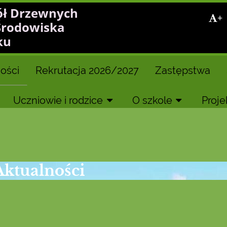
ół Drzewnych
+
Środowiska
ku
ości
Rekrutacja 2026/2027
Zastępstwa
Uczniowie i rodzice
O szkole
Proje
Aktualności