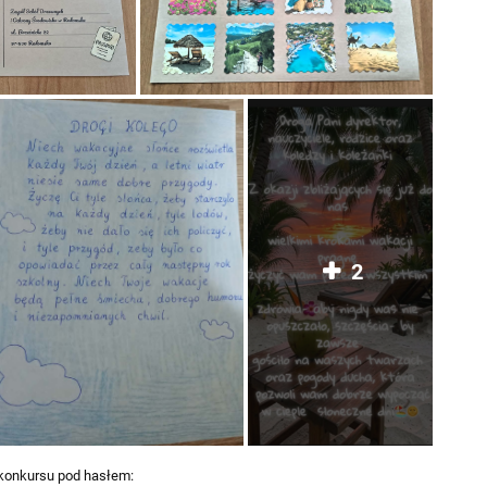
2
 konkursu pod hasłem: