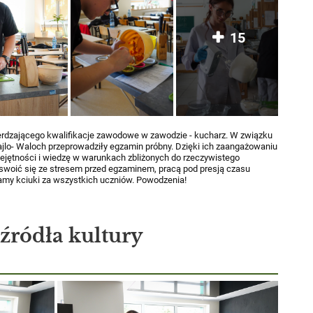
15
erdzającego kwalifikacje zawodowe w zawodzie - kucharz. W związku
iajlo- Waloch przeprowadziły egzamin próbny. Dzięki ich zaangażowaniu
jętności i wiedzę w warunkach zbliżonych do rzeczywistego
oswoić się ze stresem przed egzaminem, pracą pod presją czasu
amy kciuki za wszystkich uczniów. Powodzenia!
 źródła kultury