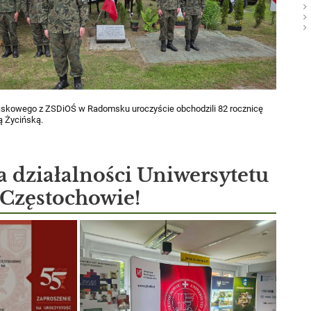
ojskowego z ZSDiOŚ w Radomsku uroczyście obchodzili 82 rocznicę
ą Życińską.
ia działalności Uniwersytetu
 Częstochowie!