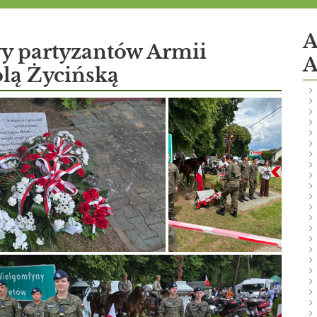
A
wy partyzantów Armii
A
lą Życińską