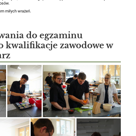
łosów.
ym miłych wrażeń.
owania do egzaminu
o kwalifikacje zawodowe w
arz