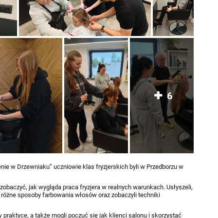
6
ie w Drzewniaku” uczniowie klas fryzjerskich byli w Przedborzu w
zobaczyć, jak wygląda praca fryzjera w realnych warunkach. Usłyszeli,
li różne sposoby farbowania włosów oraz zobaczyli techniki
praktyce, a także mogli poczuć się jak klienci salonu i skorzystać