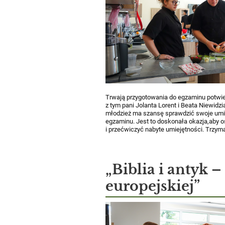
Trwają przygotowania do egzaminu potwi
z tym pani Jolanta Lorent i Beata Niewidz
młodzież ma szansę sprawdzić swoje umie
egzaminu. Jest to doskonała okazja,aby 
i przećwiczyć nabyte umiejętności. Trzym
„Biblia i antyk –
europejskiej”