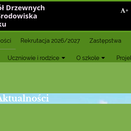
ół Drzewnych
+
Środowiska
ku
ości
Rekrutacja 2026/2027
Zastępstwa
Uczniowie i rodzice
O szkole
Proje
Aktualności