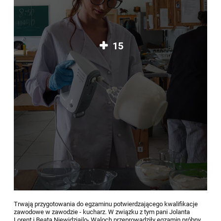
15
Trwają przygotowania do egzaminu potwierdzającego kwalifikacje
zawodowe w zawodzie - kucharz. W związku z tym pani Jolanta
Lorent i Beata Niewidziajlo- Waloch przeprowadziły egzamin próbny.