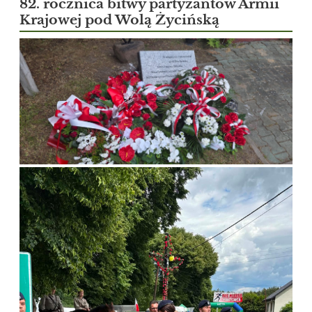
82. rocznica bitwy partyzantów Armii
Krajowej pod Wolą Życińską