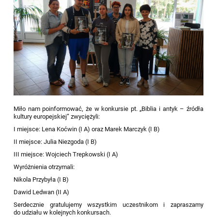
Miło nam poinformować, że w konkursie pt. „Biblia i antyk – źródła
kultury europejskiej” zwyciężyli:
I miejsce: Lena Koćwin (I A) oraz Marek Marczyk (I B)
II miejsce: Julia Niezgoda (I B)
III miejsce: Wojciech Trepkowski (I A)
Wyróżnienia otrzymali:
Nikola Przybyła (I B)
Dawid Ledwan (II A)
Serdecznie gratulujemy wszystkim uczestnikom i zapraszamy
do udziału w kolejnych konkursach.