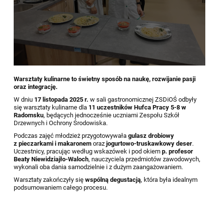
Warsztaty kulinarne to świetny sposób na naukę, rozwijanie pasji
oraz integrację.
W dniu
17 listopada 2025 r.
w sali gastronomicznej ZSDiOŚ odbyły
się warsztaty kulinarne dla
11 uczestników Hufca Pracy 5-8 w
Radomsku
, będących jednocześnie uczniami Zespołu Szkół
Drzewnych i Ochrony Środowiska.
Podczas zajęć młodzież przygotowywała
gulasz drobiowy
z pieczarkami i makaronem
oraz
jogurtowo-truskawkowy deser
.
Uczestnicy, pracując według wskazówek i pod okiem
p. profesor
Beaty Niewidziajło-Waloch
, nauczyciela przedmiotów zawodowych,
wykonali oba dania samodzielnie i z dużym zaangażowaniem.
Warsztaty zakończyły się
wspólną degustacją
, która była idealnym
podsumowaniem całego procesu.