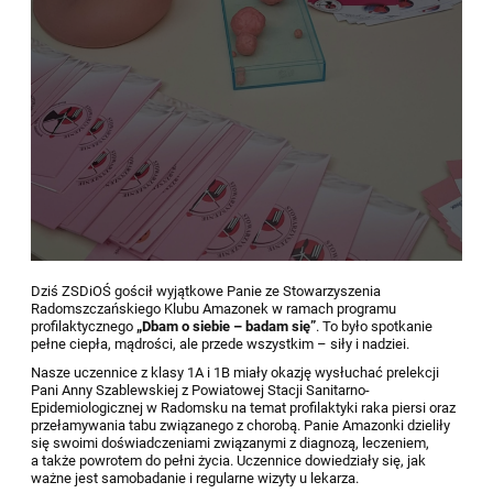
Dziś ZSDiOŚ gościł wyjątkowe Panie ze Stowarzyszenia
Radomszczańskiego Klubu Amazonek w ramach programu
profilaktycznego
„Dbam o siebie – badam się”
. To było spotkanie
pełne ciepła, mądrości, ale przede wszystkim – siły i nadziei.
Nasze uczennice z klasy 1A i 1B miały okazję wysłuchać prelekcji
Pani Anny Szablewskiej z Powiatowej Stacji Sanitarno-
Epidemiologicznej w Radomsku na temat profilaktyki raka piersi oraz
przełamywania tabu związanego z chorobą. Panie Amazonki dzieliły
się swoimi doświadczeniami związanymi z diagnozą, leczeniem,
a także powrotem do pełni życia. Uczennice dowiedziały się, jak
ważne jest samobadanie i regularne wizyty u lekarza.