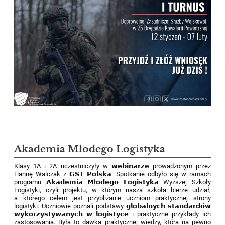
Akademia Młodego Logistyka
Klasy 1A i 2A uczestniczyły w 𝘄𝗲𝗯𝗶𝗻𝗮𝗿𝘇𝗲 prowadzonym przez
Hannę Walczak z 𝗚𝗦𝟭 𝗣𝗼𝗹𝘀𝗸𝗮. Spotkanie odbyło się w ramach
programu 𝗔𝗸𝗮𝗱𝗲𝗺𝗶𝗮 𝗠ł𝗼𝗱𝗲𝗴𝗼 𝗟𝗼𝗴𝗶𝘀𝘁𝘆𝗸𝗮 Wyższej Szkoły
Logistyki, czyli projektu, w którym nasza szkoła bierze udział,
a którego celem jest przybliżanie uczniom praktycznej strony
logistyki. Uczniowie poznali podstawy 𝗴𝗹𝗼𝗯𝗮𝗹𝗻𝘆𝗰𝗵 𝘀𝘁𝗮𝗻𝗱𝗮𝗿𝗱𝗼́𝘄
𝘄𝘆𝗸𝗼𝗿𝘇𝘆𝘀𝘁𝘆𝘄𝗮𝗻𝘆𝗰𝗵 𝘄 𝗹𝗼𝗴𝗶𝘀𝘁𝘆𝗰𝗲 i praktyczne przykłady ich
zastosowania. Była to dawka praktycznej wiedzy, która na pewno